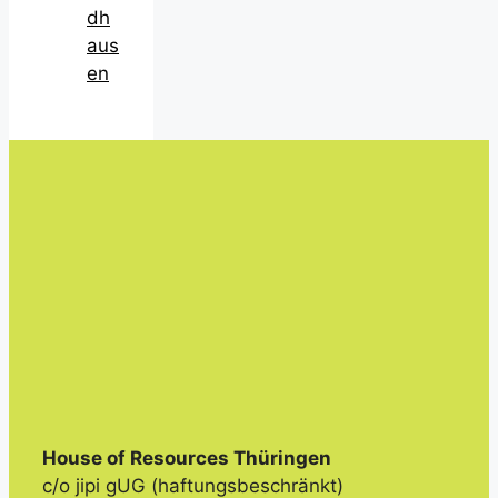
dh
aus
en
House of Resources Thüringen
c/o jipi gUG (haftungsbeschränkt)