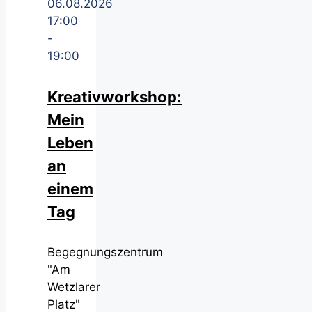
06.08.2026
17:00
-
19:00
Kreativworkshop:
Mein
Leben
an
einem
Tag
Begegnungszentrum
"Am
Wetzlarer
Platz"