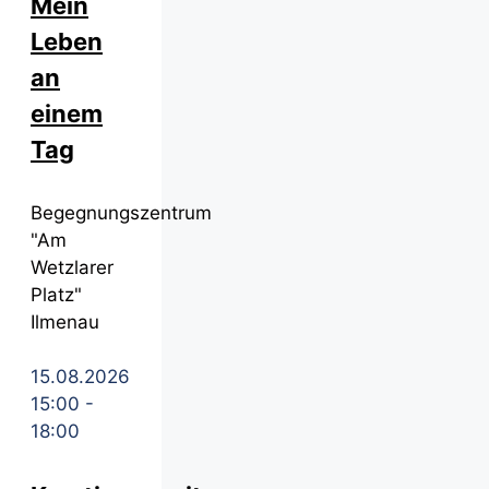
Mein
Leben
an
einem
Tag
Begegnungszentrum
"Am
Wetzlarer
Platz"
Ilmenau
15.08.2026
15:00
-
18:00