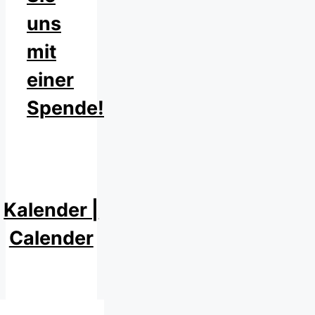
uns
mit
einer
Spende!
Kalender |
Calender