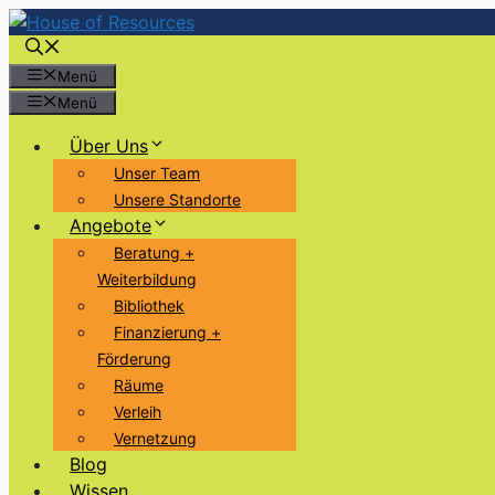
Zum
Inhalt
springen
Menü
Menü
Über Uns
Unser Team
Unsere Standorte
Angebote
Beratung +
Weiterbildung
Bibliothek
Finanzierung +
Förderung
Räume
Verleih
Vernetzung
Blog
Wissen