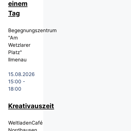
einem
Tag
Begegnungszentrum
"Am
Wetzlarer
Platz"
Ilmenau
15.08.2026
15:00
-
18:00
Kreativauszeit
WeltladenCafé
Nordhausen