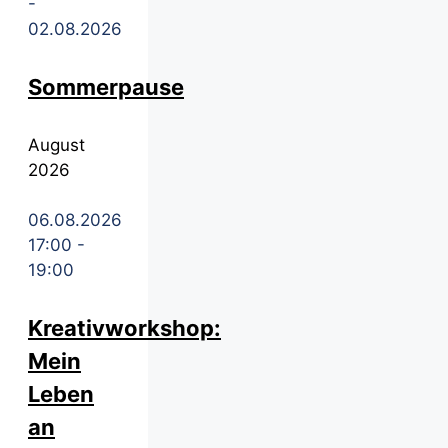
-
02.08.2026
Sommerpause
August
2026
06.08.2026
17:00
-
19:00
Kreativworkshop:
Mein
Leben
an