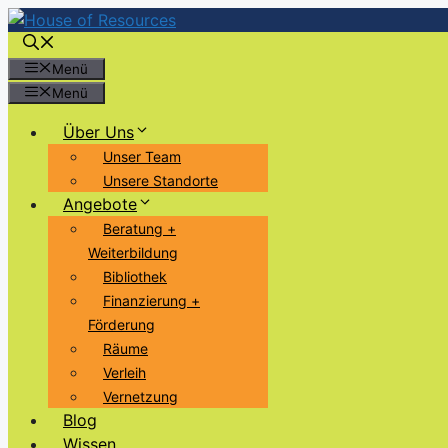
Zum
Inhalt
springen
Menü
Menü
Über Uns
Unser Team
Unsere Standorte
Angebote
Beratung +
Weiterbildung
Bibliothek
Finanzierung +
Förderung
Räume
Verleih
Vernetzung
Blog
Wissen