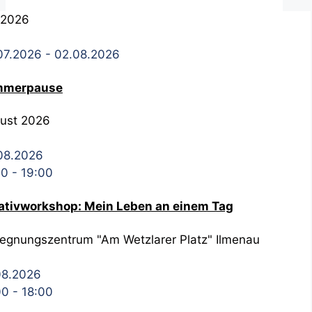
i 2026
07.2026
- 02.08.2026
mmerpause
ust 2026
08.2026
00
-
19:00
ativworkshop: Mein Leben an einem Tag
egnungszentrum "Am Wetzlarer Platz" Ilmenau
08.2026
00
-
18:00