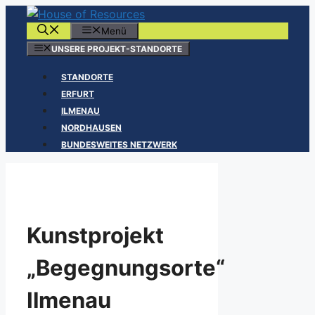
Zum
Inhalt
Menü
springen
UNSERE PROJEKT-STANDORTE
STANDORTE
ERFURT
ILMENAU
NORDHAUSEN
BUNDESWEITES NETZWERK
Kunstprojekt
„Begegnungsorte“
Ilmenau