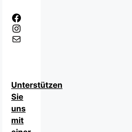
Facebook
Instagram
E-Mail
Unterstützen
Sie
uns
mit