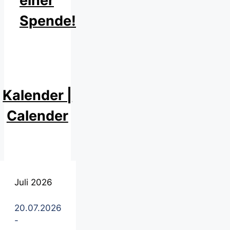
einer
Spende!
Kalender |
Calender
Juli 2026
20.07.2026
-