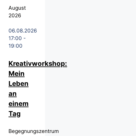
August
2026
06.08.2026
17:00
-
19:00
Kreativworkshop:
Mein
Leben
an
einem
Tag
Begegnungszentrum