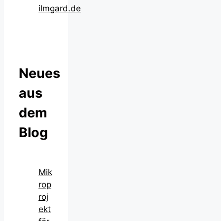
ilmgard.de
Neues
aus
dem
Blog
Mik
rop
roj
ekt