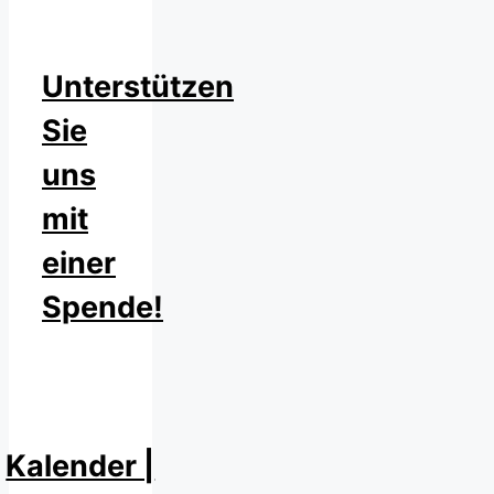
Unterstützen
Sie
uns
mit
einer
Spende!
Kalender |