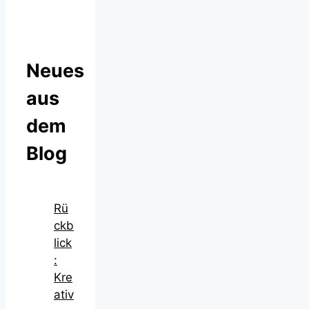
Neues
aus
dem
Blog
Rü
ckb
lick
:
Kre
ativ