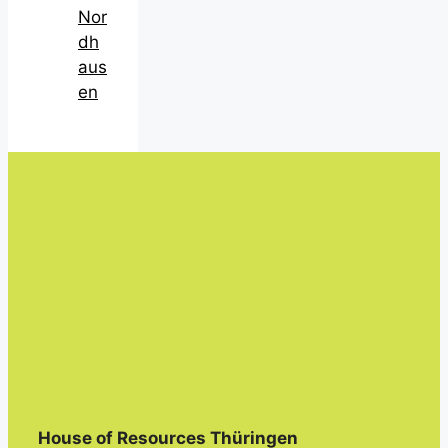
Nor
dh
aus
en
House of Resources Thüringen