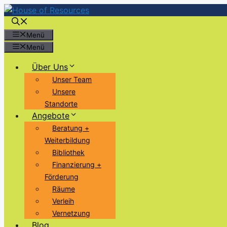
Zum
Inhalt
springen
Menü
Menü
Über Uns
Unser Team
Unsere
Standorte
Angebote
Beratung +
Weiterbildung
Bibliothek
Finanzierung +
Förderung
Räume
Verleih
Vernetzung
Blog