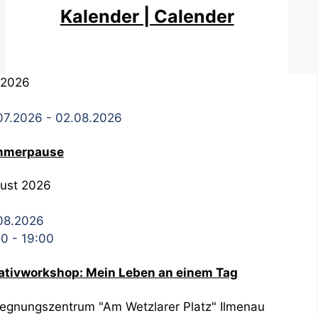
Kalender | Calender
i 2026
07.2026
- 02.08.2026
mmerpause
ust 2026
08.2026
00
-
19:00
ativworkshop: Mein Leben an einem Tag
egnungszentrum "Am Wetzlarer Platz" Ilmenau