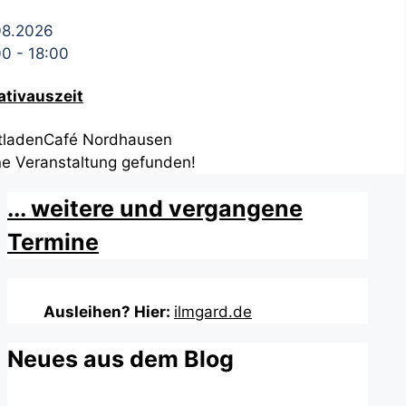
08.2026
00
-
18:00
ativauszeit
tladenCafé Nordhausen
ne Veranstaltung gefunden!
... weitere und vergangene
Termine
Ausleihen? Hier:
ilmgard.de
Neues aus dem Blog