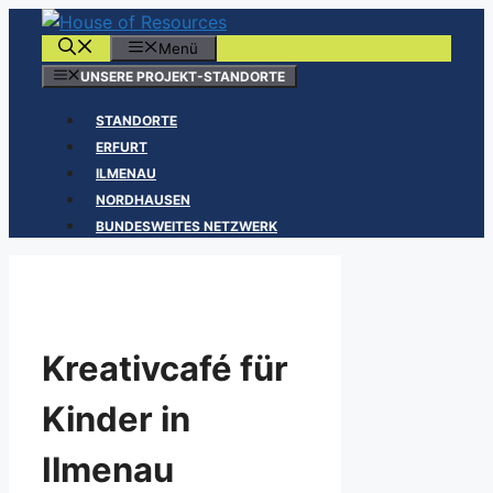
Zum
Inhalt
Menü
springen
UNSERE PROJEKT-STANDORTE
STANDORTE
ERFURT
ILMENAU
NORDHAUSEN
BUNDESWEITES NETZWERK
Kreativcafé für
Kinder in
Ilmenau