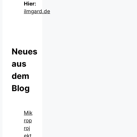
Hier:
ilmgard.de
Neues
aus
dem
Blog
Mik
rop
roj
ekt