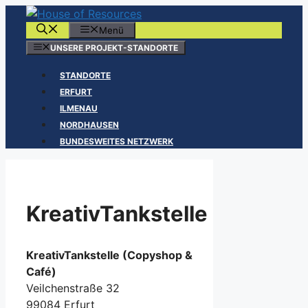
Zum
Inhalt
Menü
springen
UNSERE PROJEKT-STANDORTE
STANDORTE
ERFURT
ILMENAU
NORDHAUSEN
BUNDESWEITES NETZWERK
KreativTankstelle
KreativTankstelle (Copyshop &
Café)
Veilchenstraße 32
99084 Erfurt