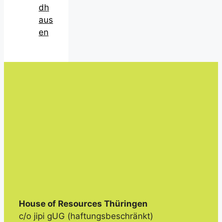
dh
aus
en
House of Resources Thüringen
c/o jipi gUG (haftungsbeschränkt)