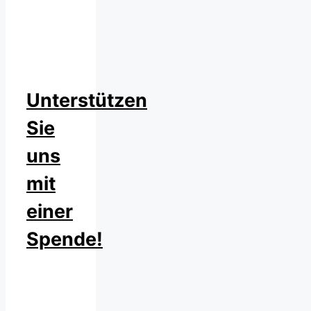
Unterstützen
Sie
uns
mit
einer
Spende!