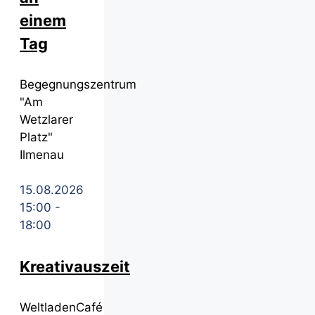
einem
Tag
Begegnungszentrum
"Am
Wetzlarer
Platz"
Ilmenau
15.08.2026
15:00
-
18:00
Kreativauszeit
WeltladenCafé