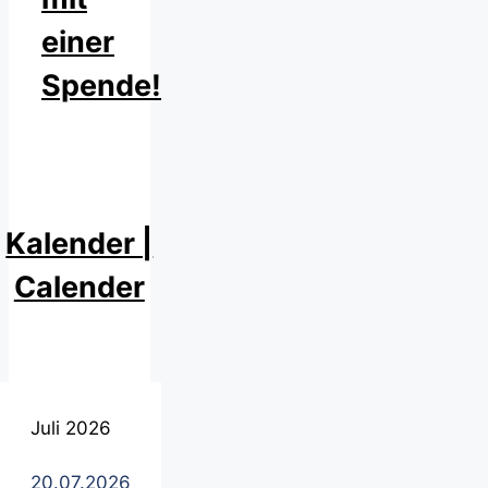
einer
Spende!
Kalender |
Calender
Juli 2026
20.07.2026