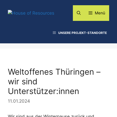
Zum
Inhalt
Menü
springen
UNSERE PROJEKT-STANDORTE
Weltoffenes Thüringen –
wir sind
Unterstützer:innen
11.01.2024
Wir sind aus der Winterpause zurück und