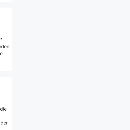
?
inden
ge
die
 der