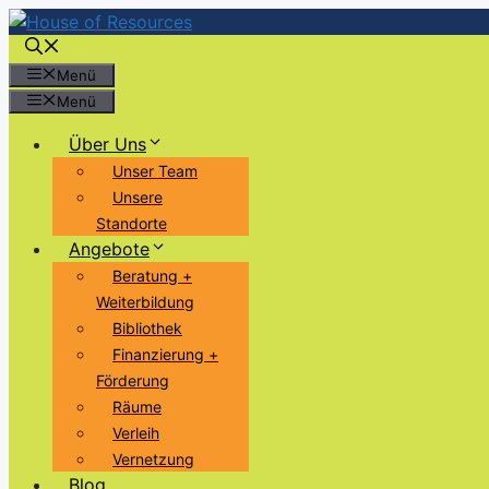
Zum
Inhalt
springen
Menü
Menü
Über Uns
Unser Team
Unsere
Standorte
Angebote
Beratung +
Weiterbildung
Bibliothek
Finanzierung +
Förderung
Räume
Verleih
Vernetzung
Blog