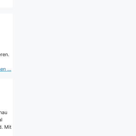
ren.
sen …
enau
al
. Mit