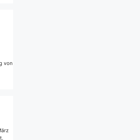
ng von
März
t.