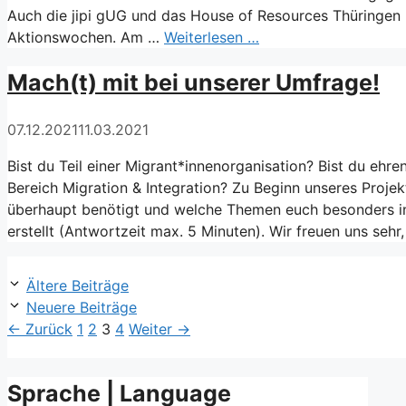
Auch die jipi gUG und das House of Resources Thüringen b
Aktionswochen. Am …
Weiterlesen …
Mach(t) mit bei unserer Umfrage!
07.12.2021
11.03.2021
Bist du Teil einer Migrant*innenorganisation? Bist du ehren
Bereich Migration & Integration? Zu Beginn unseres Proje
überhaupt benötigt und welche Themen euch besonders in
erstellt (Antwortzeit max. 5 Minuten). Wir freuen uns sehr
Ältere Beiträge
Neuere Beiträge
Seite
Seite
Seite
Seite
←
Zurück
1
2
3
4
Weiter
→
Sprache | Language