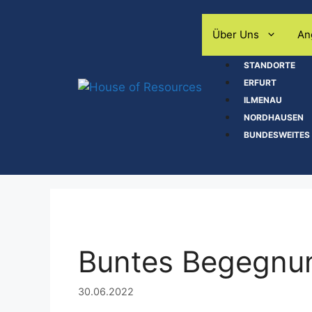
Zum
Inhalt
Über Uns
An
springen
STANDORTE
ERFURT
ILMENAU
NORDHAUSEN
BUNDESWEITES
Buntes Begegnun
30.06.2022