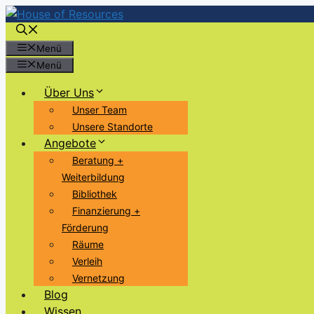
Zum
Inhalt
springen
Menü
Menü
Über Uns
Unser Team
Unsere Standorte
Angebote
Beratung +
Weiterbildung
Bibliothek
Finanzierung +
Förderung
Räume
Verleih
Vernetzung
Blog
Wissen