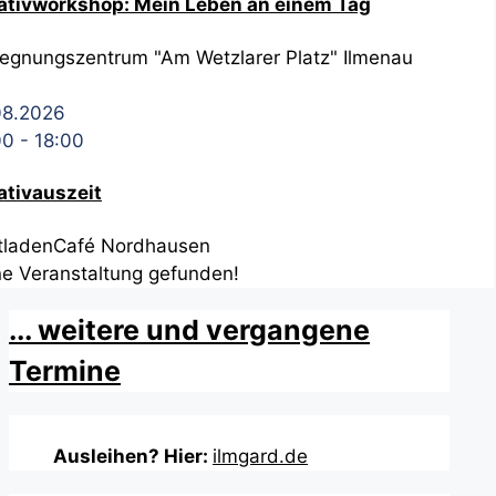
ativworkshop: Mein Leben an einem Tag
egnungszentrum "Am Wetzlarer Platz" Ilmenau
08.2026
00
-
18:00
ativauszeit
tladenCafé Nordhausen
ne Veranstaltung gefunden!
... weitere und vergangene
Termine
Ausleihen? Hier:
ilmgard.de