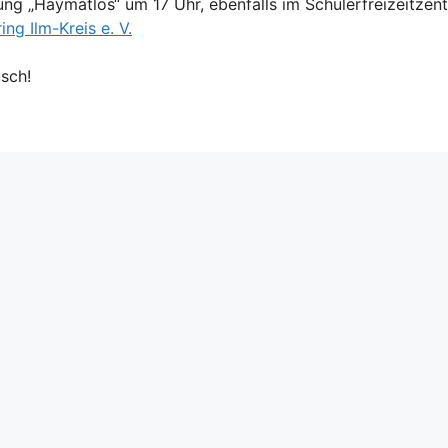
ung „Haymatlos“ um 17 Uhr, ebenfalls im Schülerfreizeitzen
ing Ilm-Kreis e. V.
sch!