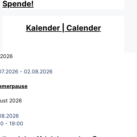
Spende!
Kalender | Calender
i 2026
07.2026
- 02.08.2026
mmerpause
ust 2026
08.2026
00
-
19:00