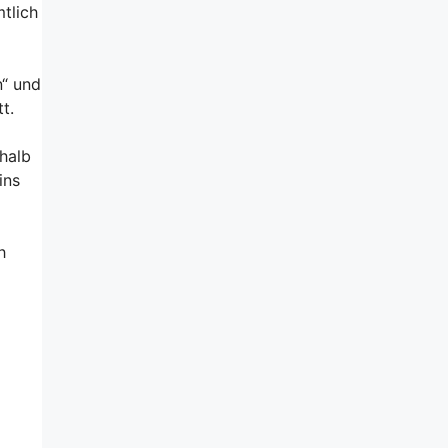
tlich
n“ und
t.
shalb
ins
h