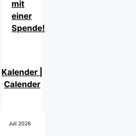
mit
einer
Spende!
Kalender |
Calender
Juli 2026