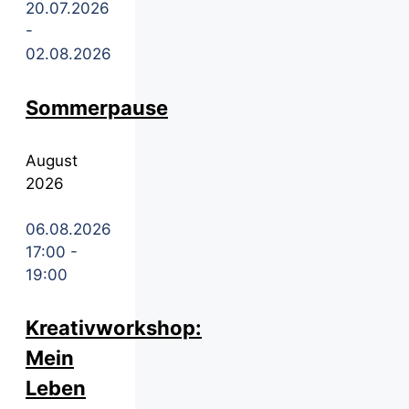
20.07.2026
-
02.08.2026
Sommerpause
August
2026
06.08.2026
17:00
-
19:00
Kreativworkshop:
Mein
Leben