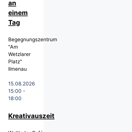
an
einem
Tag
Begegnungszentrum
"Am
Wetzlarer
Platz"
Ilmenau
15.08.2026
15:00
-
18:00
Kreativauszeit